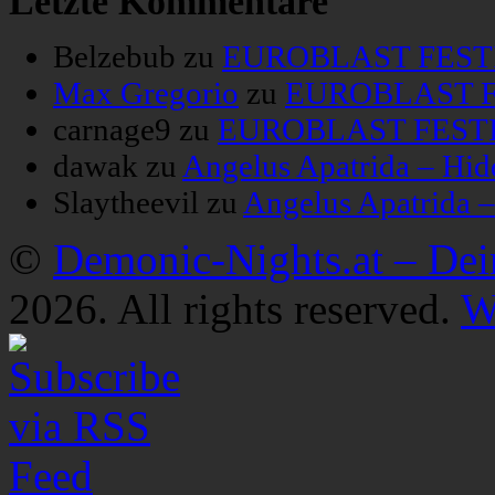
Letzte Kommentare
Belzebub
zu
EUROBLAST FESTIV
Max Gregorio
zu
EUROBLAST FE
carnage9
zu
EUROBLAST FESTIV
dawak
zu
Angelus Apatrida – Hid
Slaytheevil
zu
Angelus Apatrida 
©
Demonic-Nights.at – De
2026. All rights reserved.
W