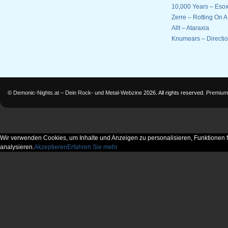
10,000 Years – Esox
Zerre – Rotting On 
Allt – Ataraxia
Knumears – Directi
©
Demonic-Nights.at – Dein Rock- und Metal-Webzine
2026. All rights reserved.
Premium
Wir verwenden Cookies, um Inhalte und Anzeigen zu personalisieren, Funktionen f
analysieren.
Akzeptieren
Erfahren Sie mehr