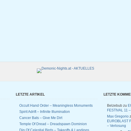
LETZTE ARTIKEL
LETZTE KOMM
Occult Hand Order – Meaningless Monuments
Belzebub
zu
E
FESTIVAL 11 –
Spirit Adrift – Infinite Illumination
Max Gregorio
z
Cancer Bats – Give Me Dirt
EUROBLAST F
Temple Of Dread – Dreadspawn Dominion
– Verlosung
Din Of Celestial Birds – Takeoffs & Landings