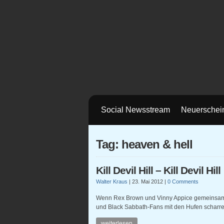
Social Newsstream
Neuerschei
Tag: heaven & hell
Kill Devil Hill – Kill Devil Hill
Walter Kraus
|
23. Mai 2012
|
0 Comments
Wenn Rex Brown und Vinny Appice gemeinsa
und Black Sabbath-Fans mit den Hufen scharre
weiterlesen