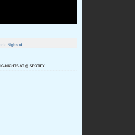
nic-Nights.at
C-NIGHTS.AT @ SPOTIFY