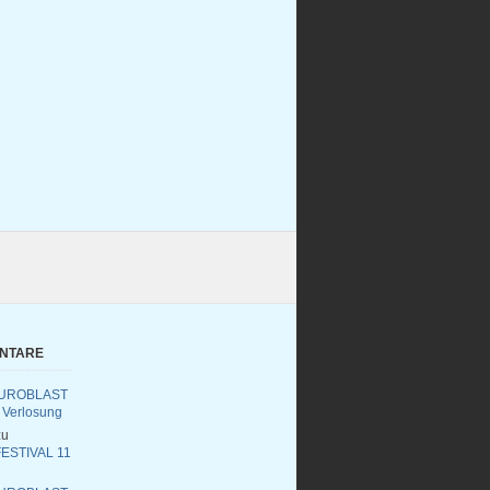
ENTARE
UROBLAST
 Verlosung
u
ESTIVAL 11