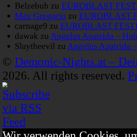
Belzebub
zu
EUROBLAST FESTIV
Max Gregorio
zu
EUROBLAST FE
carnage9
zu
EUROBLAST FESTIV
dawak
zu
Angelus Apatrida – Hid
Slaytheevil
zu
Angelus Apatrida 
©
Demonic-Nights.at – De
2026. All rights reserved.
P
Wir verwenden Cookies, um