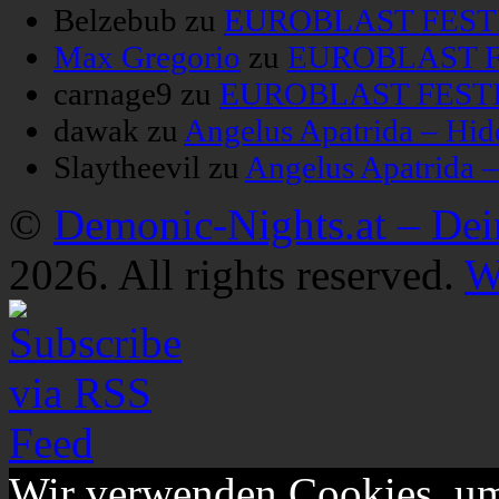
Belzebub
zu
EUROBLAST FESTIV
Max Gregorio
zu
EUROBLAST FE
carnage9
zu
EUROBLAST FESTIV
dawak
zu
Angelus Apatrida – Hid
Slaytheevil
zu
Angelus Apatrida 
©
Demonic-Nights.at – De
2026. All rights reserved.
W
Wir verwenden Cookies, um