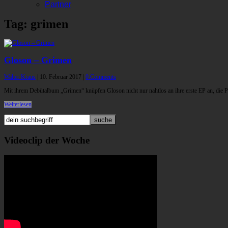
Partner
Tag: grimen
Gloson – Grimen
Walter Kraus
|
10. Februar 2017
|
0 Comments
Mit ihrem Debütalbum „Grimen“ knüpfen Gloson nicht nur nahtlos an ihre erste EP an, die 
Weiterlesen
Videoclip der Woche