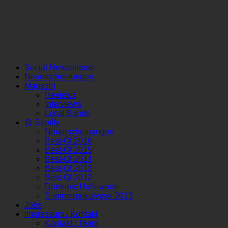
Social Newsstream
Neuerscheinungen
Magazin
Reviews
Interviews
Local Bands
@ Spotify
Neuerscheinungen
Best-Of 2016
Best-Of 2015
Best-Of 2014
Best-Of 2013
Best-Of 2012
Demonic Halloween
Summerpokalypse 2015
Jobs
Impressum / Kontakt
Kontakt / Team