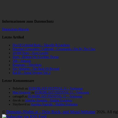
Informationen zum Datenschutz
Datenschutz-Hinweis
Letzte Artikel
Din Of Celestial Birds – Takeoffs & Landings
Phantom Corporation / Catbreath – Commando / Die By The Claw
10,000 Years – Esox Lucifer
Zerre – Rotting On A Golden Throne
Allt – Ataraxia
Knumears – Directions
Dry Wedding – The Back Of Beyond
Kal-El – Astral Voyager Vol. 2
Letzte Kommentare
Belzebub
zu
EUROBLAST FESTIVAL 11 – Verlosung
Max Gregorio
zu
EUROBLAST FESTIVAL 11 – Verlosung
carnage9
zu
EUROBLAST FESTIVAL 11 – Verlosung
dawak
zu
Angelus Apatrida – Hidden Evolution
Slaytheevil
zu
Angelus Apatrida – Hidden Evolution
©
Demonic-Nights.at – Dein Rock- und Metal-Webzine
2026. All rig