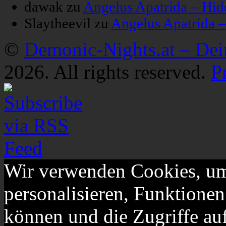
dawak
zu
Angelus Apatrida – Hid
Slaytheevil
zu
Angelus Apatrida 
©
Demonic-Nights.at – De
2026. All rights reserved.
P
Wir verwenden Cookies, um
personalisieren, Funktionen
können und die Zugriffe au