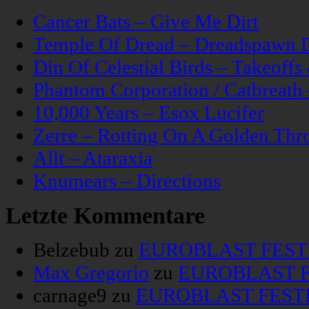
Cancer Bats – Give Me Dirt
Temple Of Dread – Dreadspawn 
Din Of Celestial Birds – Takeoff
Phantom Corporation / Catbreat
10,000 Years – Esox Lucifer
Zerre – Rotting On A Golden Thr
Allt – Ataraxia
Knumears – Directions
Letzte Kommentare
Belzebub
zu
EUROBLAST FESTIV
Max Gregorio
zu
EUROBLAST FE
carnage9
zu
EUROBLAST FESTIV