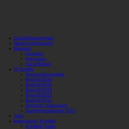
Social Newsstream
Neuerscheinungen
Magazin
Reviews
Interviews
Local Bands
@ Spotify
Neuerscheinungen
Best-Of 2016
Best-Of 2015
Best-Of 2014
Best-Of 2013
Best-Of 2012
Demonic Halloween
Summerpokalypse 2015
Jobs
Impressum / Kontakt
Kontakt / Team