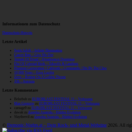
Informationen zum Datenschutz
Datenschutz-Hinweis
Letzte Artikel
Spirit Adrift – Infinite Illumination
Cancer Bats – Give Me Dirt
Temple Of Dread – Dreadspawn Dominion
Din Of Celestial Birds – Takeoffs & Landings
Phantom Corporation / Catbreath – Commando / Die By The Claw
10,000 Years – Esox Lucifer
Zerre – Rotting On A Golden Throne
Allt – Ataraxia
Letzte Kommentare
Belzebub
zu
EUROBLAST FESTIVAL 11 – Verlosung
Max Gregorio
zu
EUROBLAST FESTIVAL 11 – Verlosung
carnage9
zu
EUROBLAST FESTIVAL 11 – Verlosung
dawak
zu
Angelus Apatrida – Hidden Evolution
Slaytheevil
zu
Angelus Apatrida – Hidden Evolution
©
Demonic-Nights.at – Dein Rock- und Metal-Webzine
2026. All rig