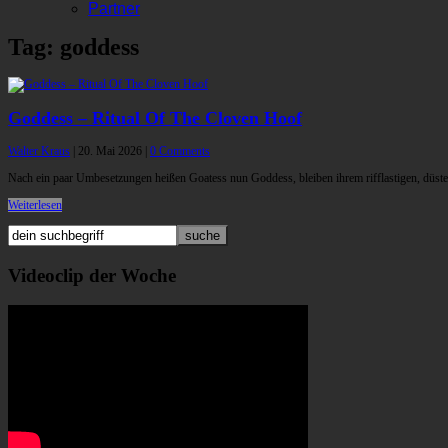
Partner
Tag: goddess
Goddess – Ritual Of The Cloven Hoof
Walter Kraus
|
20. Mai 2026
|
0 Comments
Nach ein paar Umbesetzungen heißen Goatess nun Goddess, bleiben ihrem rifflastigen, düst
Weiterlesen
Videoclip der Woche