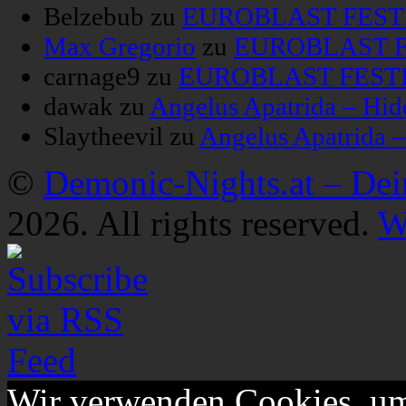
Belzebub
zu
EUROBLAST FESTIV
Max Gregorio
zu
EUROBLAST FE
carnage9
zu
EUROBLAST FESTIV
dawak
zu
Angelus Apatrida – Hid
Slaytheevil
zu
Angelus Apatrida 
©
Demonic-Nights.at – De
2026. All rights reserved.
W
Wir verwenden Cookies, um