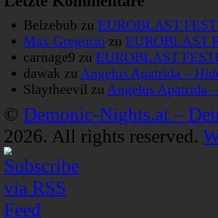
Letzte Kommentare
Belzebub
zu
EUROBLAST FESTIV
Max Gregorio
zu
EUROBLAST FE
carnage9
zu
EUROBLAST FESTIV
dawak
zu
Angelus Apatrida – Hid
Slaytheevil
zu
Angelus Apatrida 
©
Demonic-Nights.at – De
2026. All rights reserved.
W