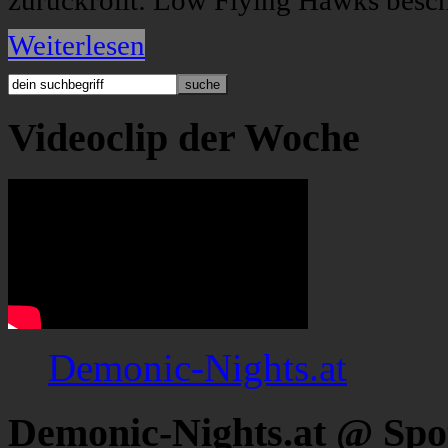
zurückrollt: Low Flying Hawks besch
Weiterlesen
Videoclip der Woche
Demonic-Nights.at
Demonic-Nights.at @ Spo