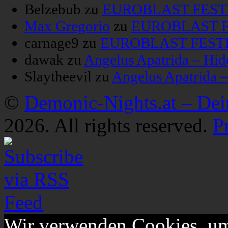
Belzebub
zu
EUROBLAST FESTIV
Max Gregorio
zu
EUROBLAST FE
carnage9
zu
EUROBLAST FESTIV
dawak
zu
Angelus Apatrida – Hid
Slaytheevil
zu
Angelus Apatrida 
©
Demonic-Nights.at – De
2026. All rights reserved.
P
Wir verwenden Cookies, um