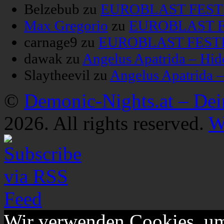
Belzebub
zu
EUROBLAST FESTIV
Max Gregorio
zu
EUROBLAST FE
carnage9
zu
EUROBLAST FESTIV
dawak
zu
Angelus Apatrida – Hid
Slaytheevil
zu
Angelus Apatrida 
©
Demonic-Nights.at – De
2026. All rights reserved.
W
Wir verwenden Cookies, um