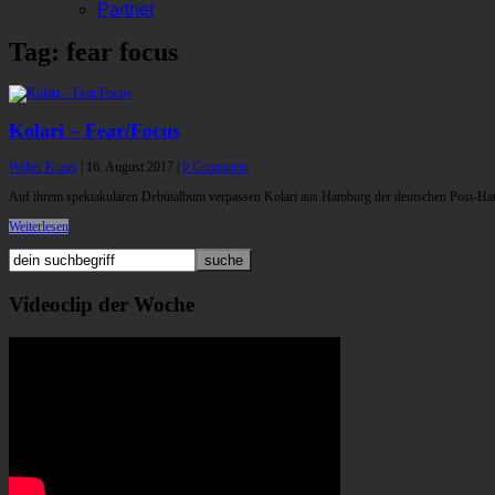
Partner
Tag: fear focus
Kolari – Fear/Focus
Walter Kraus
|
16. August 2017
|
0 Comments
Auf ihrem spektakulären Debütalbum verpassen Kolari aus Hamburg der deutschen Post-Hardc
Weiterlesen
Videoclip der Woche