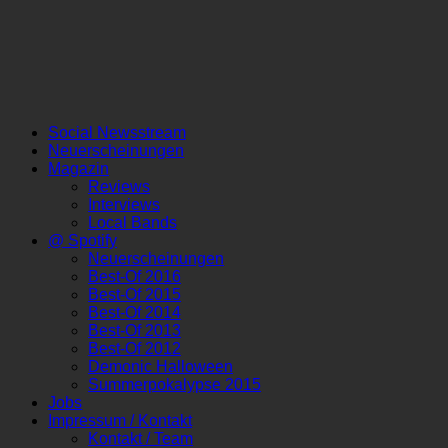
Social Newsstream
Neuerscheinungen
Magazin
Reviews
Interviews
Local Bands
@ Spotify
Neuerscheinungen
Best-Of 2016
Best-Of 2015
Best-Of 2014
Best-Of 2013
Best-Of 2012
Demonic Halloween
Summerpokalypse 2015
Jobs
Impressum / Kontakt
Kontakt / Team