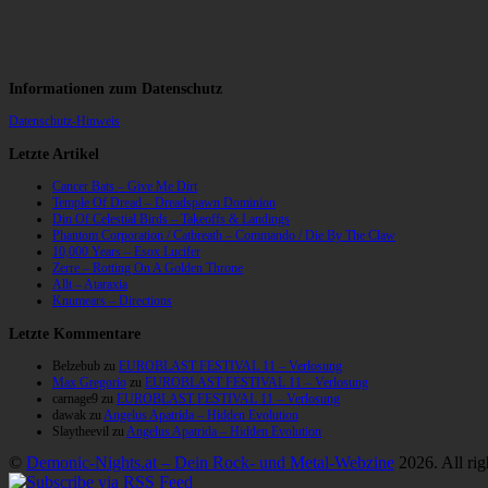
Informationen zum Datenschutz
Datenschutz-Hinweis
Letzte Artikel
Cancer Bats – Give Me Dirt
Temple Of Dread – Dreadspawn Dominion
Din Of Celestial Birds – Takeoffs & Landings
Phantom Corporation / Catbreath – Commando / Die By The Claw
10,000 Years – Esox Lucifer
Zerre – Rotting On A Golden Throne
Allt – Ataraxia
Knumears – Directions
Letzte Kommentare
Belzebub
zu
EUROBLAST FESTIVAL 11 – Verlosung
Max Gregorio
zu
EUROBLAST FESTIVAL 11 – Verlosung
carnage9
zu
EUROBLAST FESTIVAL 11 – Verlosung
dawak
zu
Angelus Apatrida – Hidden Evolution
Slaytheevil
zu
Angelus Apatrida – Hidden Evolution
©
Demonic-Nights.at – Dein Rock- und Metal-Webzine
2026. All rig