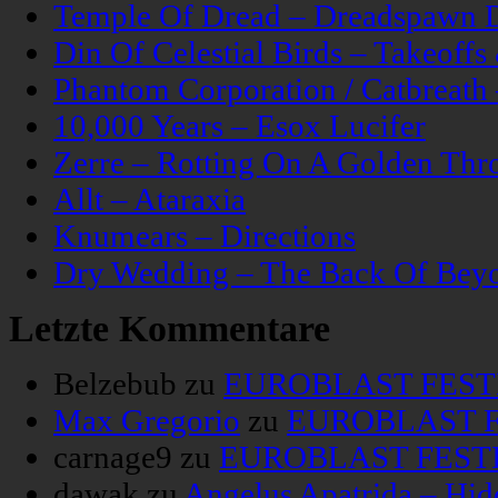
Temple Of Dread – Dreadspawn 
Din Of Celestial Birds – Takeoff
Phantom Corporation / Catbreat
10,000 Years – Esox Lucifer
Zerre – Rotting On A Golden Thr
Allt – Ataraxia
Knumears – Directions
Dry Wedding – The Back Of Bey
Letzte Kommentare
Belzebub
zu
EUROBLAST FESTIV
Max Gregorio
zu
EUROBLAST FE
carnage9
zu
EUROBLAST FESTIV
dawak
zu
Angelus Apatrida – Hid