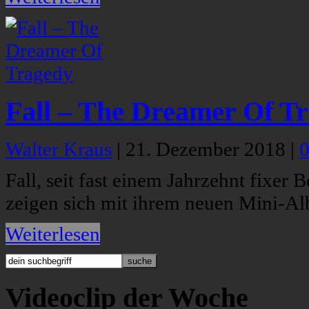
Fall – The Dreamer Of T
Walter Kraus
|
21. Dezember 2018
|
Fall, seit fast einem Jahrzehnt fixer
zeigen sich mit ihrem neuen Mini-Al
Weiterlesen
Videoclip der Woche