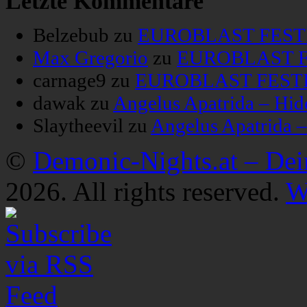
Letzte Kommentare
Belzebub
zu
EUROBLAST FESTIV
Max Gregorio
zu
EUROBLAST FE
carnage9
zu
EUROBLAST FESTIV
dawak
zu
Angelus Apatrida – Hid
Slaytheevil
zu
Angelus Apatrida 
©
Demonic-Nights.at – De
2026. All rights reserved.
W