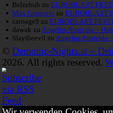
Belzebub
zu
EUROBLAST FESTIV
Max Gregorio
zu
EUROBLAST FE
carnage9
zu
EUROBLAST FESTIV
dawak
zu
Angelus Apatrida – Hid
Slaytheevil
zu
Angelus Apatrida 
©
Demonic-Nights.at – De
2026. All rights reserved.
W
Wir verwenden Cookies, um