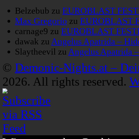
Belzebub
zu
EUROBLAST FESTIV
Max Gregorio
zu
EUROBLAST FE
carnage9
zu
EUROBLAST FESTIV
dawak
zu
Angelus Apatrida – Hid
Slaytheevil
zu
Angelus Apatrida 
©
Demonic-Nights.at – De
2026. All rights reserved.
W