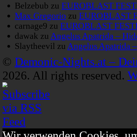
Belzebub
zu
EUROBLAST FESTIV
Max Gregorio
zu
EUROBLAST FE
carnage9
zu
EUROBLAST FESTIV
dawak
zu
Angelus Apatrida – Hid
Slaytheevil
zu
Angelus Apatrida 
©
Demonic-Nights.at – De
2026. All rights reserved.
W
Wir verwenden Cookies, um