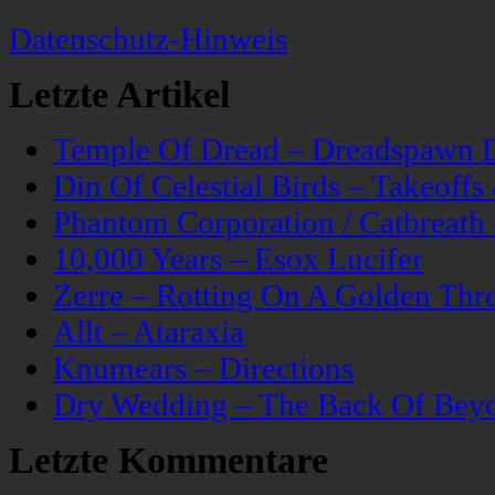
Datenschutz-Hinweis
Letzte Artikel
Temple Of Dread – Dreadspawn 
Din Of Celestial Birds – Takeoff
Phantom Corporation / Catbreat
10,000 Years – Esox Lucifer
Zerre – Rotting On A Golden Thr
Allt – Ataraxia
Knumears – Directions
Dry Wedding – The Back Of Bey
Letzte Kommentare