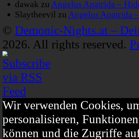
dawak
zu
Angelus Apatrida – Hid
Slaytheevil
zu
Angelus Apatrida 
©
Demonic-Nights.at – De
2026. All rights reserved.
P
Wir verwenden Cookies, um
personalisieren, Funktionen
können und die Zugriffe au