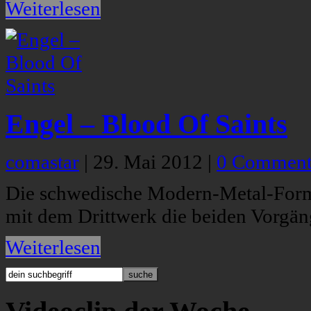
Weiterlesen
Engel – Blood Of Saints
comastar
|
29. Mai 2012
|
0 Comment
Die schwedische Modern-Metal-Format
mit dem Drittwerk die beiden Vorgä
Weiterlesen