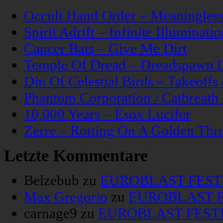
Occult Hand Order – Meaningle
Spirit Adrift – Infinite Illuminatio
Cancer Bats – Give Me Dirt
Temple Of Dread – Dreadspawn 
Din Of Celestial Birds – Takeoff
Phantom Corporation / Catbreat
10,000 Years – Esox Lucifer
Zerre – Rotting On A Golden Thr
Letzte Kommentare
Belzebub
zu
EUROBLAST FESTIV
Max Gregorio
zu
EUROBLAST FE
carnage9
zu
EUROBLAST FESTIV