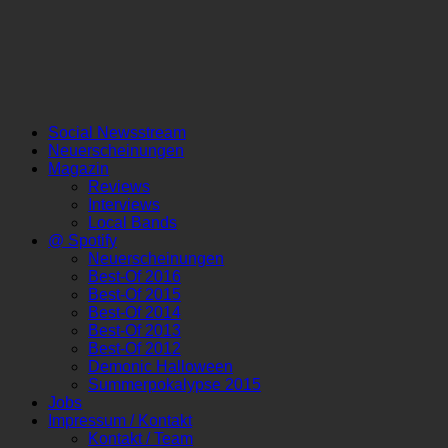
Social Newsstream
Neuerscheinungen
Magazin
Reviews
Interviews
Local Bands
@ Spotify
Neuerscheinungen
Best-Of 2016
Best-Of 2015
Best-Of 2014
Best-Of 2013
Best-Of 2012
Demonic Halloween
Summerpokalypse 2015
Jobs
Impressum / Kontakt
Kontakt / Team