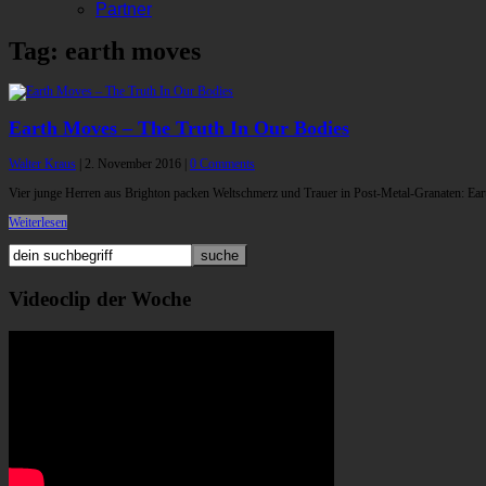
Partner
Tag: earth moves
Earth Moves – The Truth In Our Bodies
Walter Kraus
|
2. November 2016
|
0 Comments
Vier junge Herren aus Brighton packen Weltschmerz und Trauer in Post-Metal-Granaten: Ear
Weiterlesen
Videoclip der Woche