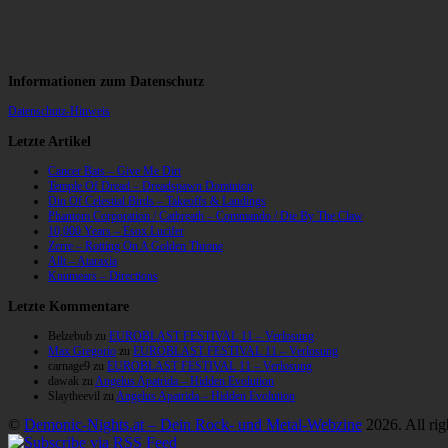
Informationen zum Datenschutz
Datenschutz-Hinweis
Letzte Artikel
Cancer Bats – Give Me Dirt
Temple Of Dread – Dreadspawn Dominion
Din Of Celestial Birds – Takeoffs & Landings
Phantom Corporation / Catbreath – Commando / Die By The Claw
10,000 Years – Esox Lucifer
Zerre – Rotting On A Golden Throne
Allt – Ataraxia
Knumears – Directions
Letzte Kommentare
Belzebub
zu
EUROBLAST FESTIVAL 11 – Verlosung
Max Gregorio
zu
EUROBLAST FESTIVAL 11 – Verlosung
carnage9
zu
EUROBLAST FESTIVAL 11 – Verlosung
dawak
zu
Angelus Apatrida – Hidden Evolution
Slaytheevil
zu
Angelus Apatrida – Hidden Evolution
©
Demonic-Nights.at – Dein Rock- und Metal-Webzine
2026. All rig