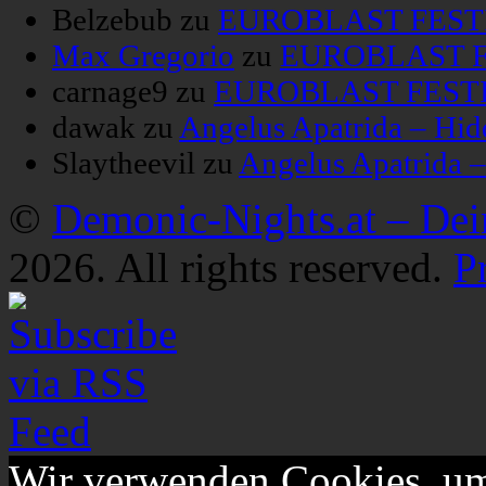
Belzebub
zu
EUROBLAST FESTIV
Max Gregorio
zu
EUROBLAST FE
carnage9
zu
EUROBLAST FESTIV
dawak
zu
Angelus Apatrida – Hid
Slaytheevil
zu
Angelus Apatrida 
©
Demonic-Nights.at – De
2026. All rights reserved.
P
Wir verwenden Cookies, um