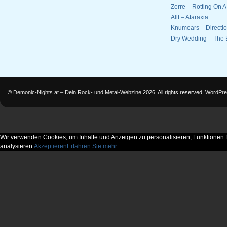
Zerre – Rotting On 
Allt – Ataraxia
Knumears – Directi
Dry Wedding – The 
©
Demonic-Nights.at – Dein Rock- und Metal-Webzine
2026. All rights reserved.
WordPre
Wir verwenden Cookies, um Inhalte und Anzeigen zu personalisieren, Funktionen f
analysieren.
Akzeptieren
Erfahren Sie mehr