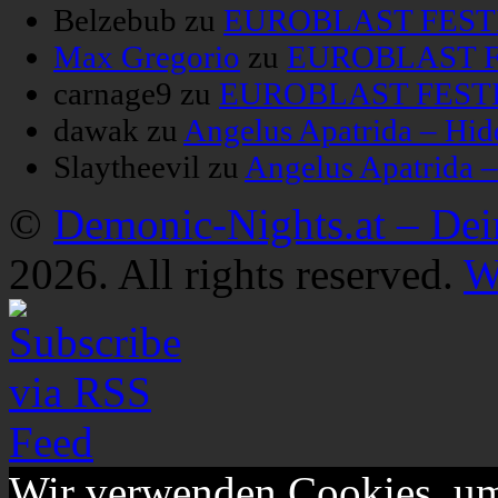
Belzebub
zu
EUROBLAST FESTIV
Max Gregorio
zu
EUROBLAST FE
carnage9
zu
EUROBLAST FESTIV
dawak
zu
Angelus Apatrida – Hid
Slaytheevil
zu
Angelus Apatrida 
©
Demonic-Nights.at – De
2026. All rights reserved.
W
Wir verwenden Cookies, um