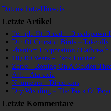
Datenschutz-Hinweis
Letzte Artikel
Temple Of Dread – Dreadspawn 
Din Of Celestial Birds – Takeoff
Phantom Corporation / Catbreat
10,000 Years – Esox Lucifer
Zerre – Rotting On A Golden Thr
Allt – Ataraxia
Knumears – Directions
Dry Wedding – The Back Of Bey
Letzte Kommentare