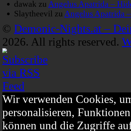
dawak
zu
Angelus Apatrida – Hid
Slaytheevil
zu
Angelus Apatrida 
©
Demonic-Nights.at – De
2026. All rights reserved.
W
Wir verwenden Cookies, um
personalisieren, Funktionen
können und die Zugriffe au