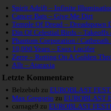
Spirit Adrift – Infinite Illuminatio
Cancer Bats – Give Me Dirt
Temple Of Dread – Dreadspawn 
Din Of Celestial Birds – Takeoff
Phantom Corporation / Catbreat
10,000 Years – Esox Lucifer
Zerre – Rotting On A Golden Thr
Allt – Ataraxia
Letzte Kommentare
Belzebub
zu
EUROBLAST FESTIV
Max Gregorio
zu
EUROBLAST FE
carnage9
zu
EUROBLAST FESTIV