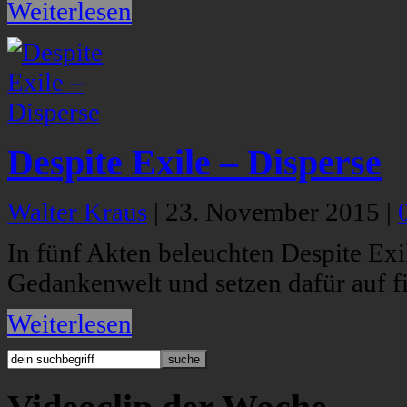
Weiterlesen
Despite Exile – Disperse
Walter Kraus
|
23. November 2015
|
In fünf Akten beleuchten Despite Ex
Gedankenwelt und setzen dafür auf f
Weiterlesen