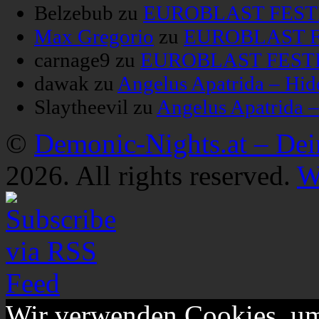
Belzebub
zu
EUROBLAST FESTIV
Max Gregorio
zu
EUROBLAST FE
carnage9
zu
EUROBLAST FESTIV
dawak
zu
Angelus Apatrida – Hid
Slaytheevil
zu
Angelus Apatrida 
©
Demonic-Nights.at – De
2026. All rights reserved.
W
Wir verwenden Cookies, um