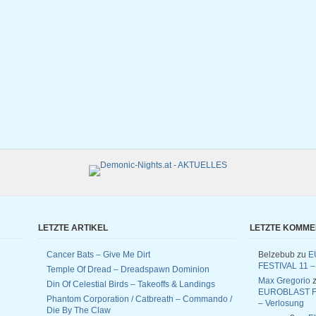
LETZTE ARTIKEL
LETZTE KOMM
Cancer Bats – Give Me Dirt
Belzebub
zu
E
FESTIVAL 11 –
Temple Of Dread – Dreadspawn Dominion
Max Gregorio
z
Din Of Celestial Birds – Takeoffs & Landings
EUROBLAST F
Phantom Corporation / Catbreath – Commando /
– Verlosung
Die By The Claw