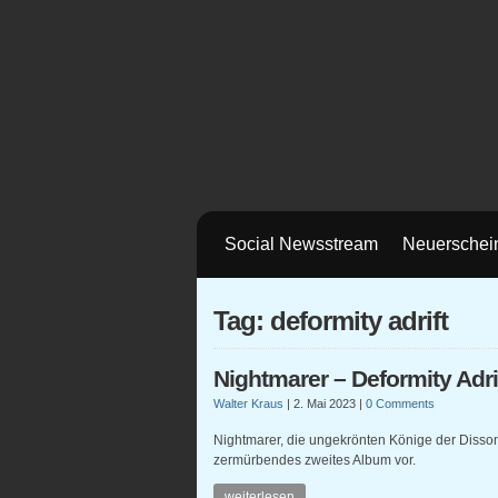
Social Newsstream
Neuerschei
Tag: deformity adrift
Nightmarer – Deformity Adri
Walter Kraus
|
2. Mai 2023
|
0 Comments
Nightmarer, die ungekrönten Könige der Disso
zermürbendes zweites Album vor.
weiterlesen