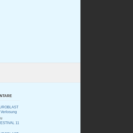
ENTARE
UROBLAST
 Verlosung
u
ESTIVAL 11