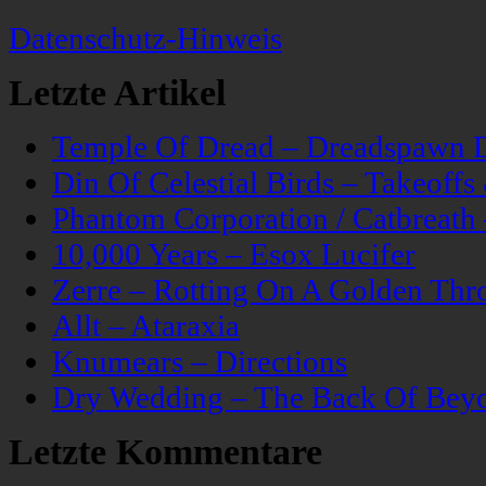
Datenschutz-Hinweis
Letzte Artikel
Temple Of Dread – Dreadspawn 
Din Of Celestial Birds – Takeoff
Phantom Corporation / Catbreat
10,000 Years – Esox Lucifer
Zerre – Rotting On A Golden Thr
Allt – Ataraxia
Knumears – Directions
Dry Wedding – The Back Of Bey
Letzte Kommentare