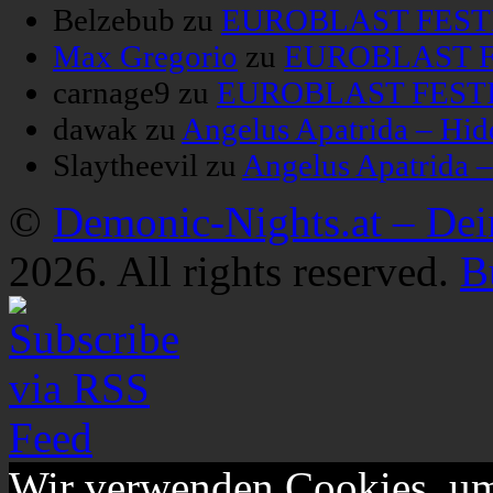
Belzebub
zu
EUROBLAST FESTIV
Max Gregorio
zu
EUROBLAST FE
carnage9
zu
EUROBLAST FESTIV
dawak
zu
Angelus Apatrida – Hid
Slaytheevil
zu
Angelus Apatrida 
©
Demonic-Nights.at – De
2026. All rights reserved.
B
Wir verwenden Cookies, um