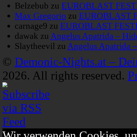
Belzebub
zu
EUROBLAST FESTIV
Max Gregorio
zu
EUROBLAST FE
carnage9
zu
EUROBLAST FESTIV
dawak
zu
Angelus Apatrida – Hid
Slaytheevil
zu
Angelus Apatrida 
©
Demonic-Nights.at – De
2026. All rights reserved.
P
Wir verwenden Cookies, um