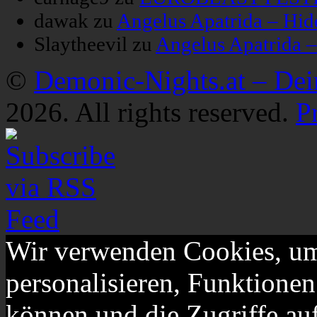
dawak
zu
Angelus Apatrida – Hid
Slaytheevil
zu
Angelus Apatrida 
©
Demonic-Nights.at – De
2026. All rights reserved.
P
Wir verwenden Cookies, um
personalisieren, Funktionen
können und die Zugriffe au