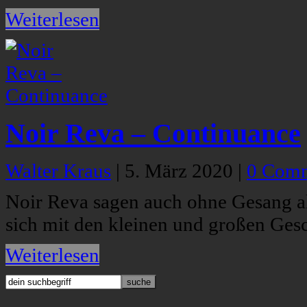
Weiterlesen
Noir Reva – Continuance
Walter Kraus
|
5. März 2020
|
0 Com
Noir Reva sagen auch ohne Gesang all
sich mit den kleinen und großen Gesc
Weiterlesen