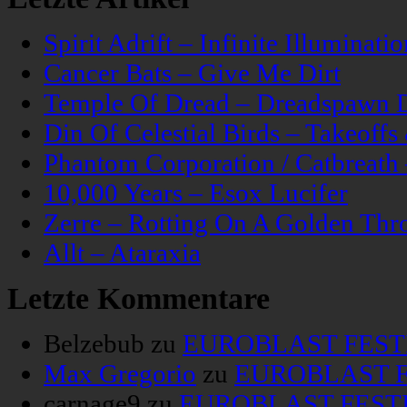
Spirit Adrift – Infinite Illuminatio
Cancer Bats – Give Me Dirt
Temple Of Dread – Dreadspawn 
Din Of Celestial Birds – Takeoff
Phantom Corporation / Catbreat
10,000 Years – Esox Lucifer
Zerre – Rotting On A Golden Thr
Allt – Ataraxia
Letzte Kommentare
Belzebub
zu
EUROBLAST FESTIV
Max Gregorio
zu
EUROBLAST FE
carnage9
zu
EUROBLAST FESTIV