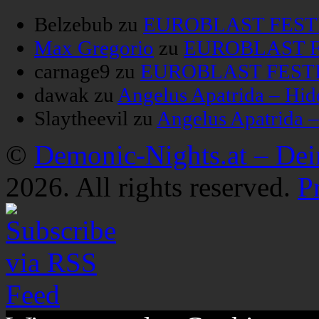
Belzebub
zu
EUROBLAST FESTIV
Max Gregorio
zu
EUROBLAST FE
carnage9
zu
EUROBLAST FESTIV
dawak
zu
Angelus Apatrida – Hid
Slaytheevil
zu
Angelus Apatrida 
©
Demonic-Nights.at – De
2026. All rights reserved.
P