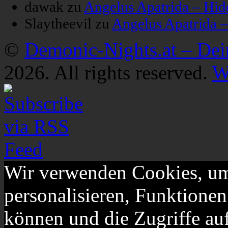
dawak
zu
Angelus Apatrida – Hid
Slaytheevil
zu
Angelus Apatrida 
©
Demonic-Nights.at – De
2026. All rights reserved.
W
Wir verwenden Cookies, um
personalisieren, Funktionen
können und die Zugriffe au