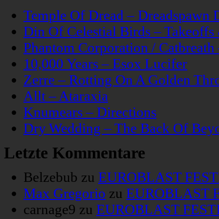
Temple Of Dread – Dreadspawn 
Din Of Celestial Birds – Takeoff
Phantom Corporation / Catbreat
10,000 Years – Esox Lucifer
Zerre – Rotting On A Golden Thr
Allt – Ataraxia
Knumears – Directions
Dry Wedding – The Back Of Bey
Letzte Kommentare
Belzebub
zu
EUROBLAST FESTIV
Max Gregorio
zu
EUROBLAST FE
carnage9
zu
EUROBLAST FESTIV