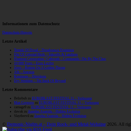
Informationen zum Datenschutz
Datenschutz-Hinweis
Letzte Artikel
Temple Of Dread – Dreadspawn Dominion
Din Of Celestial Birds – Takeoffs & Landings
Phantom Corporation / Catbreath – Commando / Die By The Claw
10,000 Years – Esox Lucifer
Zerre – Rotting On A Golden Throne
Allt – Ataraxia
Knumears – Directions
Dry Wedding – The Back Of Beyond
Letzte Kommentare
Belzebub
zu
EUROBLAST FESTIVAL 11 – Verlosung
Max Gregorio
zu
EUROBLAST FESTIVAL 11 – Verlosung
carnage9
zu
EUROBLAST FESTIVAL 11 – Verlosung
dawak
zu
Angelus Apatrida – Hidden Evolution
Slaytheevil
zu
Angelus Apatrida – Hidden Evolution
©
Demonic-Nights.at – Dein Rock- und Metal-Webzine
2026. All rig