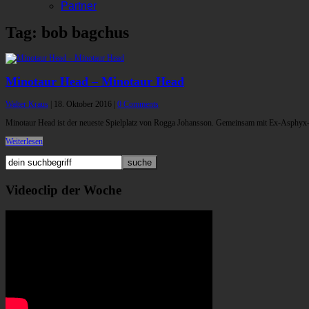
Partner
Tag: bob bagchus
Minotaur Head – Minotaur Head
Walter Kraus
|
18. Oktober 2016
|
0 Comments
Minotaur Head ist der neueste Spielplatz von Rogga Johansson. Gemeinsam mit Ex-Asphy
Weiterlesen
Videoclip der Woche