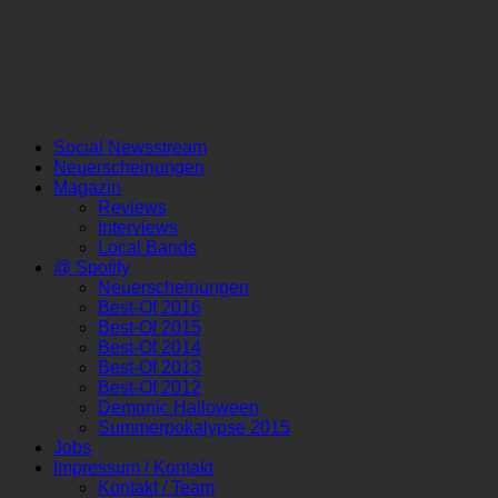
Social Newsstream
Neuerscheinungen
Magazin
Reviews
Interviews
Local Bands
@ Spotify
Neuerscheinungen
Best-Of 2016
Best-Of 2015
Best-Of 2014
Best-Of 2013
Best-Of 2012
Demonic Halloween
Summerpokalypse 2015
Jobs
Impressum / Kontakt
Kontakt / Team