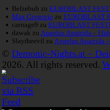
Belzebub
zu
EUROBLAST FESTIV
Max Gregorio
zu
EUROBLAST FE
carnage9
zu
EUROBLAST FESTIV
dawak
zu
Angelus Apatrida – Hid
Slaytheevil
zu
Angelus Apatrida 
©
Demonic-Nights.at – De
2026. All rights reserved.
W