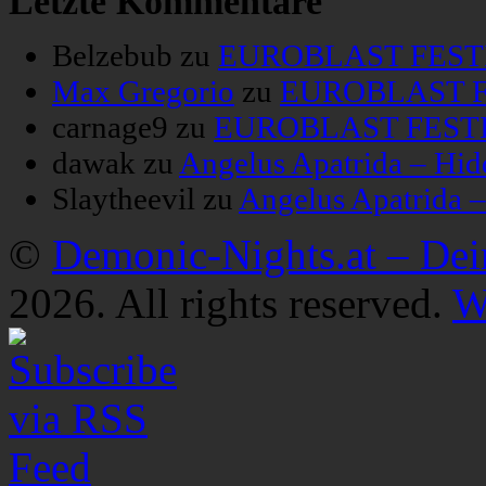
Letzte Kommentare
Belzebub
zu
EUROBLAST FESTIV
Max Gregorio
zu
EUROBLAST FE
carnage9
zu
EUROBLAST FESTIV
dawak
zu
Angelus Apatrida – Hid
Slaytheevil
zu
Angelus Apatrida 
©
Demonic-Nights.at – De
2026. All rights reserved.
W