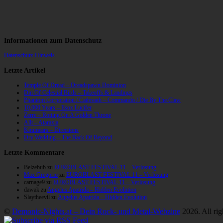
Informationen zum Datenschutz
Datenschutz-Hinweis
Letzte Artikel
Temple Of Dread – Dreadspawn Dominion
Din Of Celestial Birds – Takeoffs & Landings
Phantom Corporation / Catbreath – Commando / Die By The Claw
10,000 Years – Esox Lucifer
Zerre – Rotting On A Golden Throne
Allt – Ataraxia
Knumears – Directions
Dry Wedding – The Back Of Beyond
Letzte Kommentare
Belzebub
zu
EUROBLAST FESTIVAL 11 – Verlosung
Max Gregorio
zu
EUROBLAST FESTIVAL 11 – Verlosung
carnage9
zu
EUROBLAST FESTIVAL 11 – Verlosung
dawak
zu
Angelus Apatrida – Hidden Evolution
Slaytheevil
zu
Angelus Apatrida – Hidden Evolution
©
Demonic-Nights.at – Dein Rock- und Metal-Webzine
2026. All rig