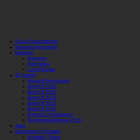
Social Newsstream
Neuerscheinungen
Magazin
Reviews
Interviews
Local Bands
@ Spotify
Neuerscheinungen
Best-Of 2016
Best-Of 2015
Best-Of 2014
Best-Of 2013
Best-Of 2012
Demonic Halloween
Summerpokalypse 2015
Jobs
Impressum / Kontakt
Kontakt / Team