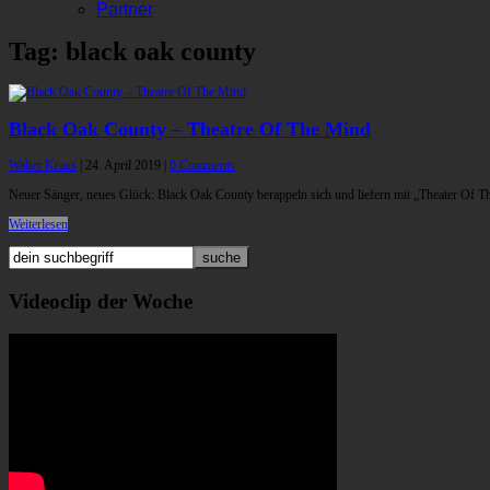
Partner
Tag: black oak county
Black Oak County – Theatre Of The Mind
Walter Kraus
|
24. April 2019
|
0 Comments
Neuer Sänger, neues Glück: Black Oak County berappeln sich und liefern mit „Theater Of
Weiterlesen
Videoclip der Woche