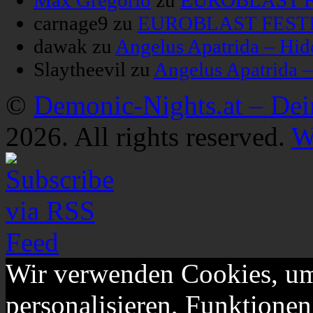
carnage9
zu
EUROBLAST FESTIV
dawak
zu
Angelus Apatrida – Hid
Slaytheevil
zu
Angelus Apatrida 
©
Demonic-Nights.at – De
2026. All rights reserved.
W
Wir verwenden Cookies, um
personalisieren, Funktionen