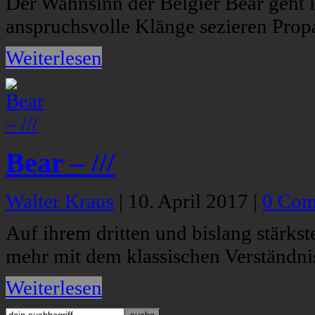
Der Wahnsinn der Belgier Bear geht i
anspruchsvolle Klänge sezieren Prop
Weiterlesen
Bear – ///
Walter Kraus
|
10. April 2017
|
0 Com
Auf ihrem dritten und bislang stärks
mehr mit dem klassischen Verständni
Weiterlesen