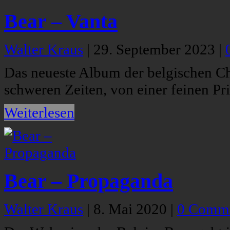
Bear – Vanta
Walter Kraus
|
29. September 2023
|
Das neueste Album der belgischen Ch
schweren Zeiten, von einer feinen Pri
Weiterlesen
Bear – Propaganda
Walter Kraus
|
8. Mai 2020
|
0 Comm