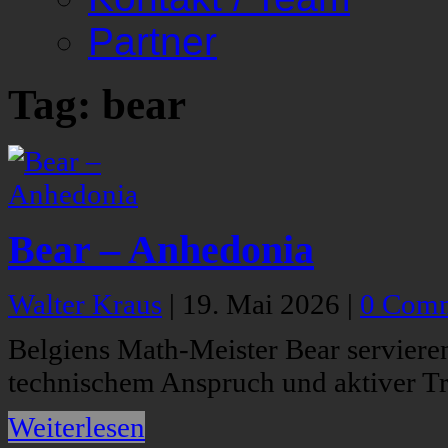
Partner
Tag: bear
Bear – Anhedonia
Walter Kraus
|
19. Mai 2026
|
0 Com
Belgiens Math-Meister Bear serviere
technischem Anspruch und aktiver T
Weiterlesen