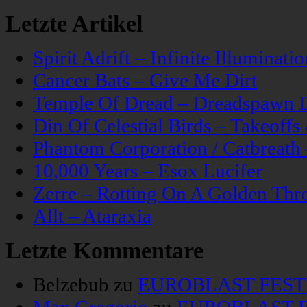
Letzte Artikel
Spirit Adrift – Infinite Illuminatio
Cancer Bats – Give Me Dirt
Temple Of Dread – Dreadspawn 
Din Of Celestial Birds – Takeoff
Phantom Corporation / Catbreat
10,000 Years – Esox Lucifer
Zerre – Rotting On A Golden Thr
Allt – Ataraxia
Letzte Kommentare
Belzebub
zu
EUROBLAST FESTIV
Max Gregorio
zu
EUROBLAST FE