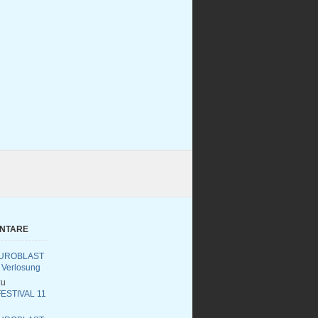
ENTARE
UROBLAST
 Verlosung
u
ESTIVAL 11