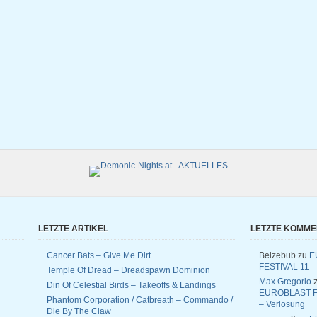
LETZTE ARTIKEL
LETZTE KOMM
Cancer Bats – Give Me Dirt
Belzebub
zu
E
FESTIVAL 11 –
Temple Of Dread – Dreadspawn Dominion
Max Gregorio
z
Din Of Celestial Birds – Takeoffs & Landings
EUROBLAST F
Phantom Corporation / Catbreath – Commando /
– Verlosung
Die By The Claw