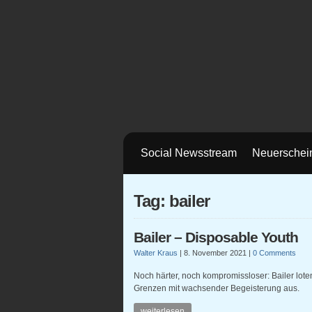
Social Newsstream
Neuerschei
Tag: bailer
Bailer – Disposable Youth
Walter Kraus
|
8. November 2021
|
0 Comments
Noch härter, noch kompromissloser: Bailer lot
Grenzen mit wachsender Begeisterung aus.
weiterlesen