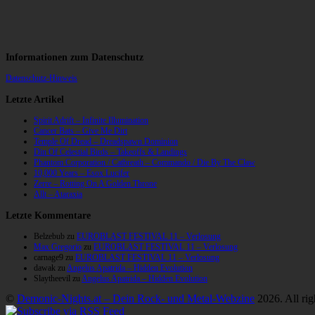
Informationen zum Datenschutz
Datenschutz-Hinweis
Letzte Artikel
Spirit Adrift – Infinite Illumination
Cancer Bats – Give Me Dirt
Temple Of Dread – Dreadspawn Dominion
Din Of Celestial Birds – Takeoffs & Landings
Phantom Corporation / Catbreath – Commando / Die By The Claw
10,000 Years – Esox Lucifer
Zerre – Rotting On A Golden Throne
Allt – Ataraxia
Letzte Kommentare
Belzebub
zu
EUROBLAST FESTIVAL 11 – Verlosung
Max Gregorio
zu
EUROBLAST FESTIVAL 11 – Verlosung
carnage9
zu
EUROBLAST FESTIVAL 11 – Verlosung
dawak
zu
Angelus Apatrida – Hidden Evolution
Slaytheevil
zu
Angelus Apatrida – Hidden Evolution
©
Demonic-Nights.at – Dein Rock- und Metal-Webzine
2026. All rig