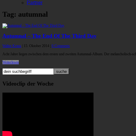
Partner
Tag: autumnal
Autumnal – The End Of The Third Day
Walter Kraus
|
15. Oktober 2014
|
0 Comments
Acht Jahre liegen zwischen dem ersten und zweiten Autumnal-Album. Der melancholisch-sch
Weiterlesen
Videoclip der Woche