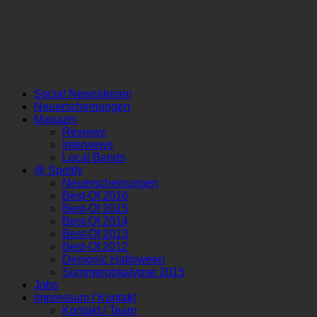
Social Newsstream
Neuerscheinungen
Magazin
Reviews
Interviews
Local Bands
@ Spotify
Neuerscheinungen
Best-Of 2016
Best-Of 2015
Best-Of 2014
Best-Of 2013
Best-Of 2012
Demonic Halloween
Summerpokalypse 2015
Jobs
Impressum / Kontakt
Kontakt / Team