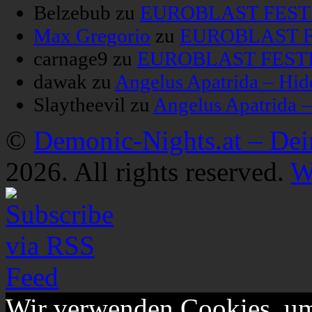
Belzebub
zu
EUROBLAST FESTIV
Max Gregorio
zu
EUROBLAST FE
carnage9
zu
EUROBLAST FESTIV
dawak
zu
Angelus Apatrida – Hid
Slaytheevil
zu
Angelus Apatrida 
©
Demonic-Nights.at – De
2026. All rights reserved.
W
Wir verwenden Cookies, um