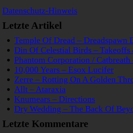
Datenschutz-Hinweis
Letzte Artikel
Temple Of Dread – Dreadspawn 
Din Of Celestial Birds – Takeoff
Phantom Corporation / Catbreat
10,000 Years – Esox Lucifer
Zerre – Rotting On A Golden Thr
Allt – Ataraxia
Knumears – Directions
Dry Wedding – The Back Of Bey
Letzte Kommentare