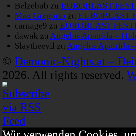
Belzebub
zu
EUROBLAST FESTIV
Max Gregorio
zu
EUROBLAST FE
carnage9
zu
EUROBLAST FESTIV
dawak
zu
Angelus Apatrida – Hid
Slaytheevil
zu
Angelus Apatrida 
©
Demonic-Nights.at – De
2026. All rights reserved.
W
Wir verwenden Cookies, um