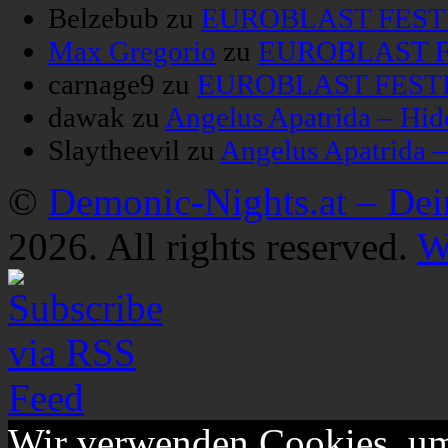
Belzebub
zu
EUROBLAST FESTIV
Max Gregorio
zu
EUROBLAST FE
carnage9
zu
EUROBLAST FESTIV
dawak
zu
Angelus Apatrida – Hid
Slaytheevil
zu
Angelus Apatrida 
©
Demonic-Nights.at – De
2026. All rights reserved.
W
Wir verwenden Cookies, um