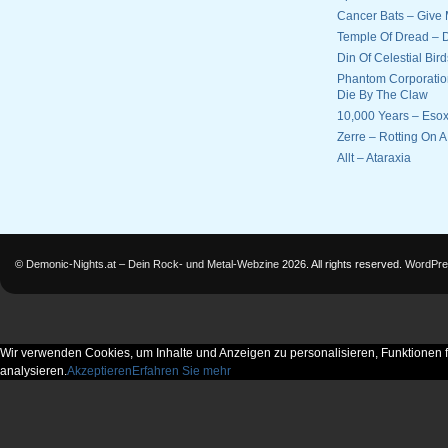
Cancer Bats – Give 
Temple Of Dread –
Din Of Celestial Bir
Phantom Corporatio
Die By The Claw
10,000 Years – Esox
Zerre – Rotting On 
Allt – Ataraxia
©
Demonic-Nights.at – Dein Rock- und Metal-Webzine
2026. All rights reserved.
WordPre
Wir verwenden Cookies, um Inhalte und Anzeigen zu personalisieren, Funktionen f
analysieren.
Akzeptieren
Erfahren Sie mehr