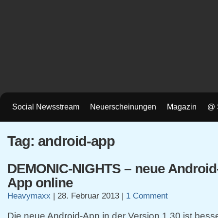
Social Newsstream
Neuerscheinungen
Magazin
@ 
Tag: android-app
DEMONIC-NIGHTS – neue Android
App online
Heavymaxx
|
28. Februar 2013
|
1 Comment
Die neue Android-App in der Version 1.30 ist besse