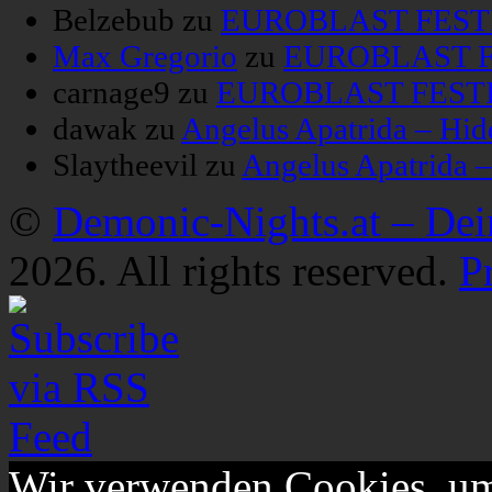
Belzebub
zu
EUROBLAST FESTIV
Max Gregorio
zu
EUROBLAST FE
carnage9
zu
EUROBLAST FESTIV
dawak
zu
Angelus Apatrida – Hid
Slaytheevil
zu
Angelus Apatrida 
©
Demonic-Nights.at – De
2026. All rights reserved.
P
Wir verwenden Cookies, um