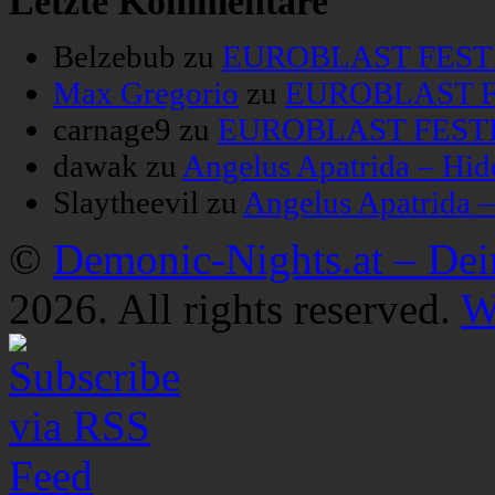
Letzte Kommentare
Belzebub
zu
EUROBLAST FESTIV
Max Gregorio
zu
EUROBLAST FE
carnage9
zu
EUROBLAST FESTIV
dawak
zu
Angelus Apatrida – Hid
Slaytheevil
zu
Angelus Apatrida 
©
Demonic-Nights.at – De
2026. All rights reserved.
W