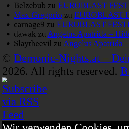
Belzebub
zu
EUROBLAST FESTIV
Max Gregorio
zu
EUROBLAST FE
carnage9
zu
EUROBLAST FESTIV
dawak
zu
Angelus Apatrida – Hid
Slaytheevil
zu
Angelus Apatrida 
©
Demonic-Nights.at – De
2026. All rights reserved.
B
Wir verwenden Cookies, um