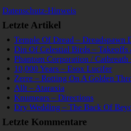
Datenschutz-Hinweis
Letzte Artikel
Temple Of Dread – Dreadspawn 
Din Of Celestial Birds – Takeoff
Phantom Corporation / Catbreat
10,000 Years – Esox Lucifer
Zerre – Rotting On A Golden Thr
Allt – Ataraxia
Knumears – Directions
Dry Wedding – The Back Of Bey
Letzte Kommentare