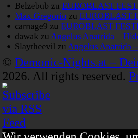
Belzebub
zu
EUROBLAST FESTIV
Max Gregorio
zu
EUROBLAST FE
carnage9
zu
EUROBLAST FESTIV
dawak
zu
Angelus Apatrida – Hid
Slaytheevil
zu
Angelus Apatrida 
©
Demonic-Nights.at – De
2026. All rights reserved.
P
Wir verwenden Cookies, um