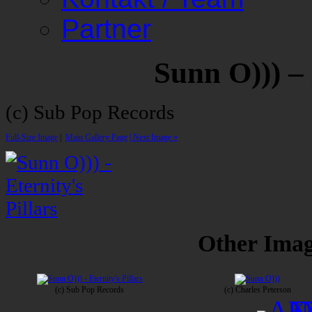
Partner
Sunn O))) – 
(c) Sub Pop Records
Full-Size Image
|
Main Gallery Page
| Next Image »
Other Image
(c) Sub Pop Records
(c) Charles Peterson