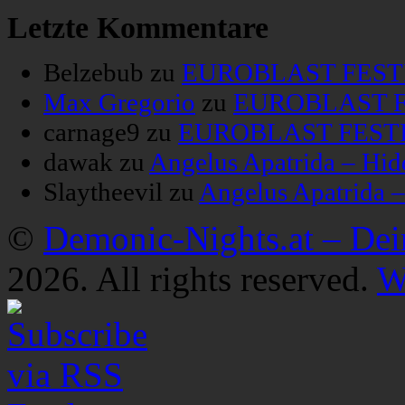
Letzte Kommentare
Belzebub
zu
EUROBLAST FESTIV
Max Gregorio
zu
EUROBLAST FE
carnage9
zu
EUROBLAST FESTIV
dawak
zu
Angelus Apatrida – Hid
Slaytheevil
zu
Angelus Apatrida 
©
Demonic-Nights.at – De
2026. All rights reserved.
W