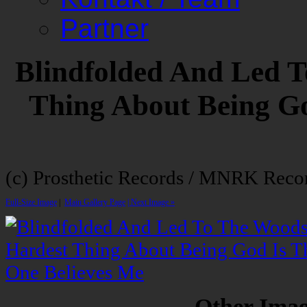
Partner
Blindfolded And Led 
Thing About Being Go
(c) Prosthetic Records / MNRK Reco
Full-Size Image
|
Main Gallery Page
| Next Image »
Other Image