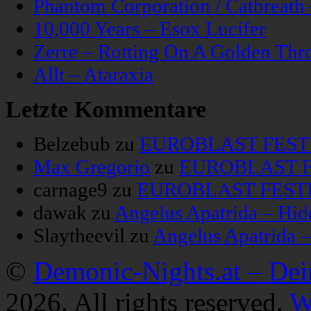
Phantom Corporation / Catbreat
10,000 Years – Esox Lucifer
Zerre – Rotting On A Golden Thr
Allt – Ataraxia
Letzte Kommentare
Belzebub
zu
EUROBLAST FESTIV
Max Gregorio
zu
EUROBLAST FE
carnage9
zu
EUROBLAST FESTIV
dawak
zu
Angelus Apatrida – Hid
Slaytheevil
zu
Angelus Apatrida 
©
Demonic-Nights.at – De
2026. All rights reserved.
W