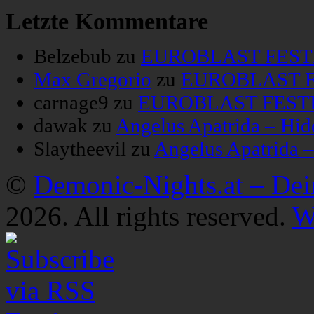
Letzte Kommentare
Belzebub
zu
EUROBLAST FESTIV
Max Gregorio
zu
EUROBLAST FE
carnage9
zu
EUROBLAST FESTIV
dawak
zu
Angelus Apatrida – Hid
Slaytheevil
zu
Angelus Apatrida 
©
Demonic-Nights.at – De
2026. All rights reserved.
W