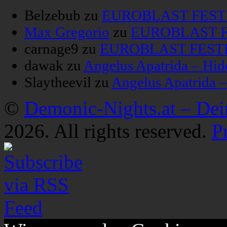
Belzebub
zu
EUROBLAST FESTIV
Max Gregorio
zu
EUROBLAST FE
carnage9
zu
EUROBLAST FESTIV
dawak
zu
Angelus Apatrida – Hid
Slaytheevil
zu
Angelus Apatrida 
©
Demonic-Nights.at – De
2026. All rights reserved.
P