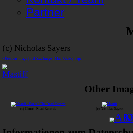
Partner
M
(c) Nicholas Sayers
« Previous Image |
Full-Size Image
|
Main Gallery Page
Other Image
(c) Church Road Records
(c) Nicholas Sayers
Informationen zum Datenschu